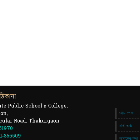
ঠিকানা
ate Public School & College,
on,
হোম পেজ
cular Road, Thakurgaon.
ভর্তি তথ্য
61970
1-855509
আমাদের কথা