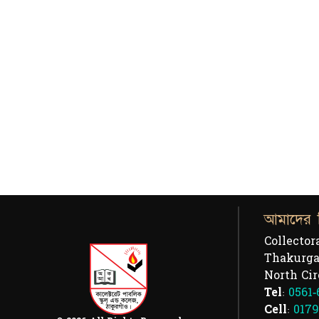
আমাদের 
Collector
Thakurga
North Cir
Tel:
0561-
Cell:
0179