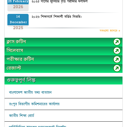
২০২৫ সালের জুনিয়ার বৃত্তি পরীক্ষার ফলাফল
25 February
2026
২০২৬ শিক্ষাবর্ষে শিক্ষার্থী ভর্তির বিজ্ঞপ্তি।
14
December
2025
সবগুলো জানতে »
ক্লাস রুটিন
সিলেবাস
পরীক্ষার রুটিন
রেজাল্ট
গুরুত্বপূর্ণ লিঙ্ক
বাংলাদেশ জাতীয় তথ্য বাতায়ন
রংপুর বিভাগীয় কমিশনারের কার্যালয়
জাতীয় শিক্ষা বোর্ড