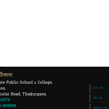
ঠিকানা
ate Public School & College,
on,
হোম পেজ
cular Road, Thakurgaon.
ভর্তি তথ্য
61970
1-855509
আমাদের কথা