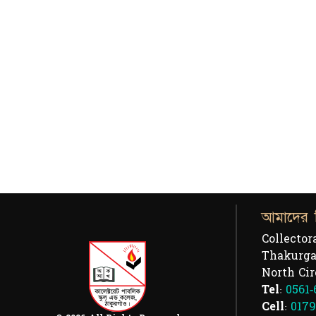
আমাদের 
Collector
Thakurga
North Cir
Tel:
0561-
Cell:
0179