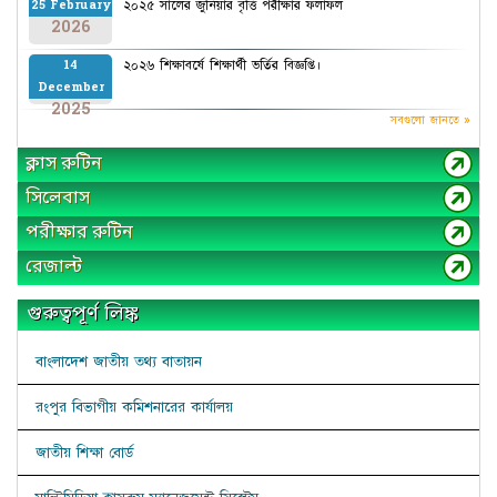
২০২৫ সালের জুনিয়ার বৃত্তি পরীক্ষার ফলাফল
25 February
2026
২০২৬ শিক্ষাবর্ষে শিক্ষার্থী ভর্তির বিজ্ঞপ্তি।
14
December
2025
সবগুলো জানতে »
ক্লাস রুটিন
সিলেবাস
পরীক্ষার রুটিন
রেজাল্ট
গুরুত্বপূর্ণ লিঙ্ক
বাংলাদেশ জাতীয় তথ্য বাতায়ন
রংপুর বিভাগীয় কমিশনারের কার্যালয়
জাতীয় শিক্ষা বোর্ড